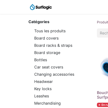
Catalogue
Agent Sho
Catégories
Produi
Tous les produits
Board covers
Board racks & straps
Board storage
Bottles
Car seat covers
Changing accessories
Headwear
Key locks
Bouch
Leashes
Surfp
Merchandising
✗ En r