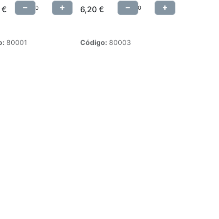
€
6,20
€
o:
80001
Código:
80003