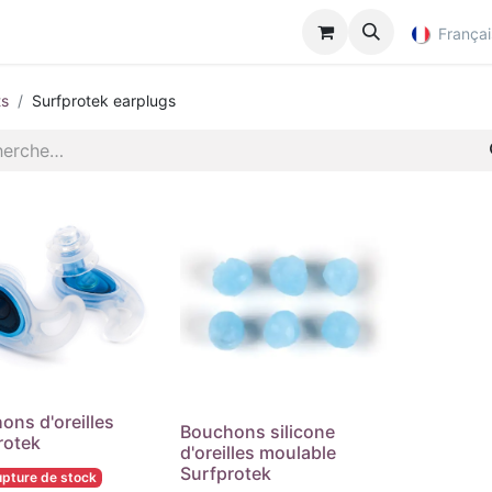
p
Françai
ts
Surfprotek earplugs
ons d'oreilles
Bouchons silicone
rotek
d'oreilles moulable
Surfprotek
upture de stock