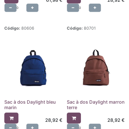
61,98
€
28,92
€
Código:
80606
Código:
80701
Sac à dos Daylight bleu
Sac à dos Daylight marron
marin
terre
28,92
€
28,92
€