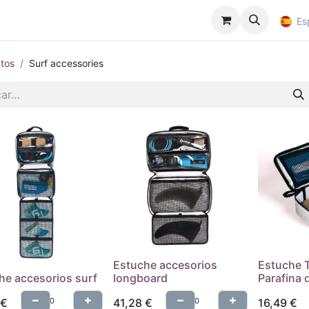
Es
tos
Surf accessories
Estuche accesorios
Estuche 
he accesorios surf
longboard
Parafina 
€
41,28
€
16,49
€