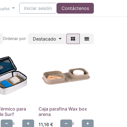
Iniciar sesión
Contáctenos
pañol
Destacado
Ordenar por:
Térmico para
Caja parafina Wax box
de Surf
arena
11,16
€