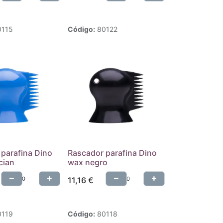
0115
Código:
80122
parafina Dino
Rascador parafina Dino
cian
wax negro
11,16
€
0119
Código:
80118