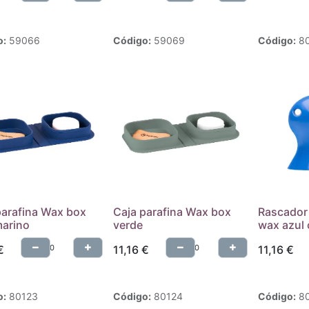
o:
59066
Código:
59069
Código:
8
parafina Wax box
Caja parafina Wax box
Rascador 
marino
verde
wax azul 
€
11,16
€
11,16
€
o:
80123
Código:
80124
Código:
8