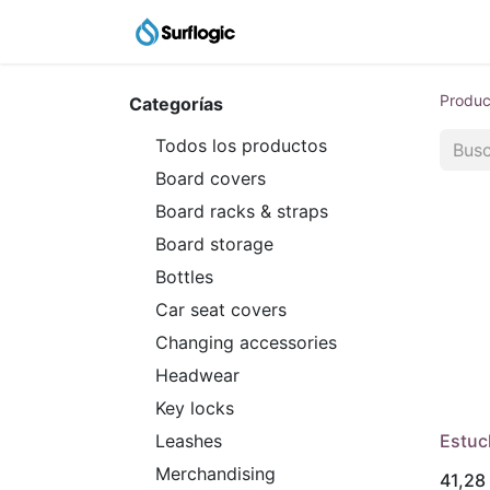
Catálogo
Agent Shop
Produc
Categorías
Todos los productos
Board covers
Board racks & straps
Board storage
Bottles
Car seat covers
Changing accessories
Headwear
Key locks
Estuc
Leashes
Merchandising
41,28