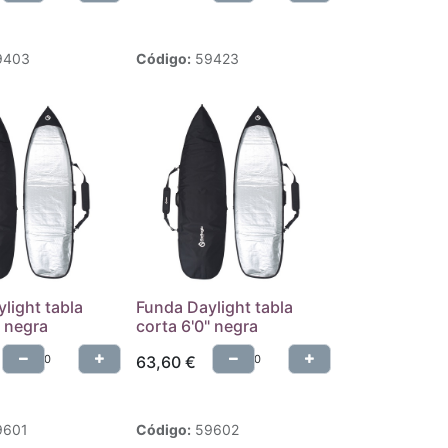
9403
Código:
59423
light tabla
Funda Daylight tabla
" negra
corta 6'0" negra
63,60
€
9601
Código:
59602