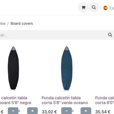
Es
tos
Board covers
calcetín tabla
Funda calcetín tabla
Funda cal
board 5'8" negra
corta 5'8" verde oceano
corta 6'0
€
33,02
€
35,54
€