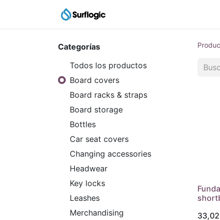
Catálogo
Agent Shop
Produc
Categorías
Todos los productos
Board covers
Board racks & straps
Board storage
Bottles
Car seat covers
Changing accessories
Headwear
Key locks
Funda 
short
Leashes
Merchandising
33,02