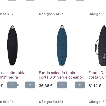
o:
59402
Código:
59422
Código:
5
calcetín tabla
Funda calcetín tabla
Funda Day
6'3" negra
corta 6'3" verde oceano
corta 5'8
€
36,36
€
61,12
€
o:
59404
Código:
59424
Código:
5