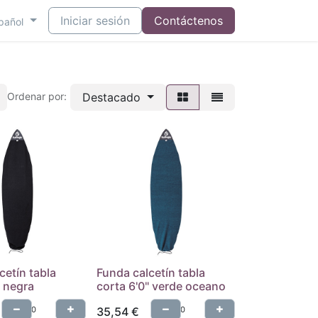
Iniciar sesión
Contáctenos
pañol
Destacado
Ordenar por:
cetín tabla
Funda calcetín tabla
" negra
corta 6'0" verde oceano
35,54
€